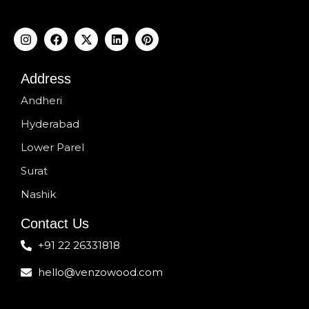
Address
Andheri
Hyderabad
Lower Parel
Surat
Nashik
Contact Us
+91 22 26331818
hello@venzowood.com